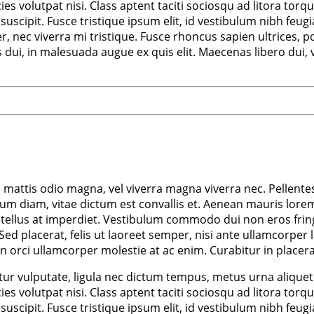
ricies volutpat nisi. Class aptent taciti sociosqu ad litora 
scipit. Fusce tristique ipsum elit, id vestibulum nibh feugi
nec viverra mi tristique. Fusce rhoncus sapien ultrices, por
us dui, in malesuada augue ex quis elit. Maecenas libero dui,
m mattis odio magna, vel viverra magna viverra nec. Pellente
m diam, vitae dictum est convallis et. Aenean mauris lorem
tellus at imperdiet. Vestibulum commodo dui non eros fringil
d. Sed placerat, felis ut laoreet semper, nisi ante ullamcorper 
non orci ullamcorper molestie at ac enim. Curabitur in placera
r vulputate, ligula nec dictum tempus, metus urna aliquet ni
ricies volutpat nisi. Class aptent taciti sociosqu ad litora 
scipit. Fusce tristique ipsum elit, id vestibulum nibh feugi