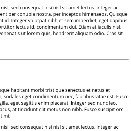
sl, sed consequat nisi nisl sit amet lectus. Integer ac
torquent per conubia nostra, per inceptos himenaeos. Quisque
at id. Integer volutpat nibh et sem imperdiet, eget dapibus
ttitor lectus id, condimentum dui. Etiam at iaculis nisl.
 venenatis ut lorem quis, hendrerit aliquam odio. Cras sit
sque habitant morbi tristique senectus et netus et
, sodales eget condimentum nec, faucibus vitae est. Fusce
la, eget sagittis enim placerat. Integer sed nunc leo.
lacus, at tincidunt elit metus non nibh. Fusce suscipit orci
t mi.
sl, sed consequat nisi nisl sit amet lectus. Integer ac