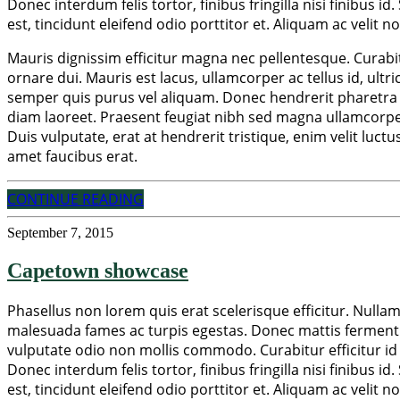
Donec interdum felis tortor, finibus fringilla nisi finibus i
est, tincidunt eleifend odio porttitor et. Aliquam ac velit 
Mauris dignissim efficitur magna nec pellentesque. Curabitu
ornare dui. Mauris est lacus, ullamcorper ac tellus id, ult
semper quis purus vel aliquam. Donec hendrerit pharetra su
diam laoreet. Praesent feugiat nibh sed magna ullamcorper, 
Duis vulputate, erat at hendrerit tristique, enim velit luct
amet faucibus erat.
CONTINUE READING
September 7, 2015
Capetown showcase
Phasellus non lorem quis erat scelerisque efficitur. Nulla
malesuada fames ac turpis egestas. Donec mattis fermentu
vulputate odio non mollis commodo. Curabitur efficitur id 
Donec interdum felis tortor, finibus fringilla nisi finibus i
est, tincidunt eleifend odio porttitor et. Aliquam ac velit 