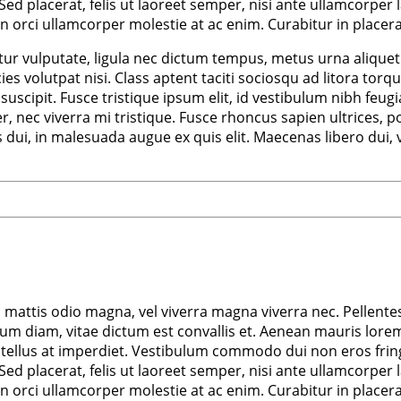
d. Sed placerat, felis ut laoreet semper, nisi ante ullamcorper 
non orci ullamcorper molestie at ac enim. Curabitur in placera
r vulputate, ligula nec dictum tempus, metus urna aliquet ni
ricies volutpat nisi. Class aptent taciti sociosqu ad litora 
scipit. Fusce tristique ipsum elit, id vestibulum nibh feugi
nec viverra mi tristique. Fusce rhoncus sapien ultrices, por
us dui, in malesuada augue ex quis elit. Maecenas libero dui,
m mattis odio magna, vel viverra magna viverra nec. Pellente
m diam, vitae dictum est convallis et. Aenean mauris lorem
tellus at imperdiet. Vestibulum commodo dui non eros fringil
d. Sed placerat, felis ut laoreet semper, nisi ante ullamcorper 
non orci ullamcorper molestie at ac enim. Curabitur in placera