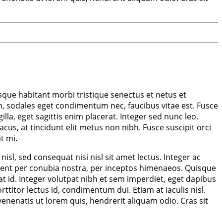
sque habitant morbi tristique senectus et netus et
, sodales eget condimentum nec, faucibus vitae est. Fusce
la, eget sagittis enim placerat. Integer sed nunc leo.
lacus, at tincidunt elit metus non nibh. Fusce suscipit orci
t mi.
sl, sed consequat nisi nisl sit amet lectus. Integer ac
torquent per conubia nostra, per inceptos himenaeos. Quisque
at id. Integer volutpat nibh et sem imperdiet, eget dapibus
ttitor lectus id, condimentum dui. Etiam at iaculis nisl.
 venenatis ut lorem quis, hendrerit aliquam odio. Cras sit