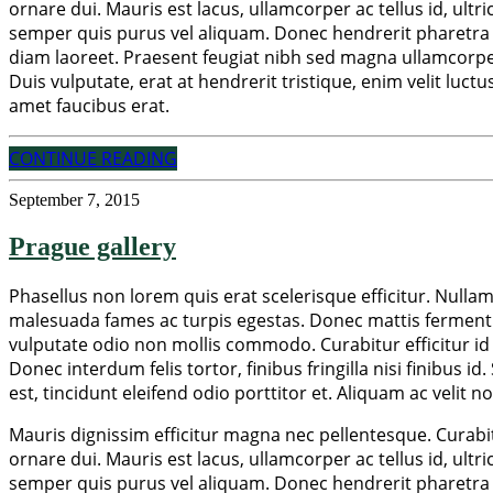
ornare dui. Mauris est lacus, ullamcorper ac tellus id, ult
semper quis purus vel aliquam. Donec hendrerit pharetra su
diam laoreet. Praesent feugiat nibh sed magna ullamcorper, 
Duis vulputate, erat at hendrerit tristique, enim velit luct
amet faucibus erat.
CONTINUE READING
September 7, 2015
Prague gallery
Phasellus non lorem quis erat scelerisque efficitur. Nulla
malesuada fames ac turpis egestas. Donec mattis fermentu
vulputate odio non mollis commodo. Curabitur efficitur id 
Donec interdum felis tortor, finibus fringilla nisi finibus i
est, tincidunt eleifend odio porttitor et. Aliquam ac velit 
Mauris dignissim efficitur magna nec pellentesque. Curabitu
ornare dui. Mauris est lacus, ullamcorper ac tellus id, ult
semper quis purus vel aliquam. Donec hendrerit pharetra su