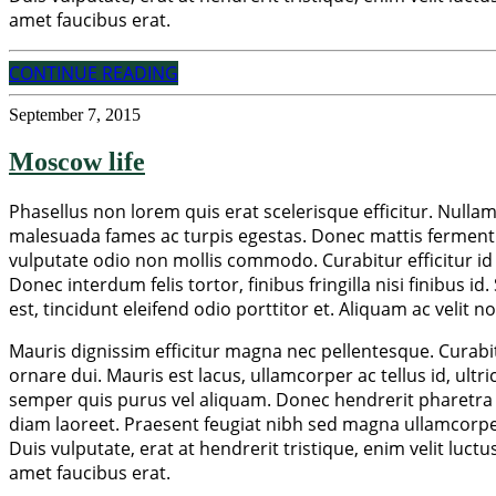
amet faucibus erat.
CONTINUE READING
September 7, 2015
Moscow life
Phasellus non lorem quis erat scelerisque efficitur. Nulla
malesuada fames ac turpis egestas. Donec mattis fermentu
vulputate odio non mollis commodo. Curabitur efficitur id 
Donec interdum felis tortor, finibus fringilla nisi finibus i
est, tincidunt eleifend odio porttitor et. Aliquam ac velit 
Mauris dignissim efficitur magna nec pellentesque. Curabitu
ornare dui. Mauris est lacus, ullamcorper ac tellus id, ult
semper quis purus vel aliquam. Donec hendrerit pharetra su
diam laoreet. Praesent feugiat nibh sed magna ullamcorper, 
Duis vulputate, erat at hendrerit tristique, enim velit luct
amet faucibus erat.