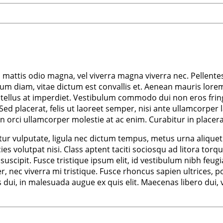
m mattis odio magna, vel viverra magna viverra nec. Pellente
m diam, vitae dictum est convallis et. Aenean mauris lorem
tellus at imperdiet. Vestibulum commodo dui non eros fringil
d. Sed placerat, felis ut laoreet semper, nisi ante ullamcorper 
non orci ullamcorper molestie at ac enim. Curabitur in placera
r vulputate, ligula nec dictum tempus, metus urna aliquet ni
ricies volutpat nisi. Class aptent taciti sociosqu ad litora 
scipit. Fusce tristique ipsum elit, id vestibulum nibh feugi
nec viverra mi tristique. Fusce rhoncus sapien ultrices, por
us dui, in malesuada augue ex quis elit. Maecenas libero dui,