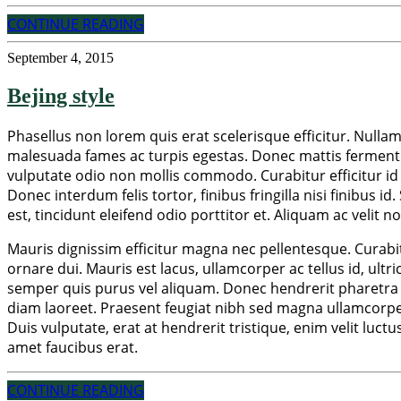
CONTINUE READING
September 4, 2015
Bejing style
Phasellus non lorem quis erat scelerisque efficitur. Nulla
malesuada fames ac turpis egestas. Donec mattis fermentu
vulputate odio non mollis commodo. Curabitur efficitur id 
Donec interdum felis tortor, finibus fringilla nisi finibus i
est, tincidunt eleifend odio porttitor et. Aliquam ac velit 
Mauris dignissim efficitur magna nec pellentesque. Curabitu
ornare dui. Mauris est lacus, ullamcorper ac tellus id, ult
semper quis purus vel aliquam. Donec hendrerit pharetra su
diam laoreet. Praesent feugiat nibh sed magna ullamcorper, 
Duis vulputate, erat at hendrerit tristique, enim velit luct
amet faucibus erat.
CONTINUE READING