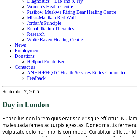
Diagnostics – Lab and X-ray
Women’s Health Centre
Pasikow Muskwa Rising Bear Healing Centre
Miko-Mahikan Red Wolf
Jordan’s Principle
Rehabilitation Therapies
Research
White Raven Healing Centre
News
Employment
Donations
Heliport Fundraiser
Contact us
ANHH/FHQTC Health Services Ethics Committee
Feedback
September 7, 2015
Day in London
Phasellus non lorem quis erat scelerisque efficitur. Nulla
malesuada fames ac turpis egestas. Donec mattis fermentu
vulputate odio non mollis commodo. Curabitur efficitur id 