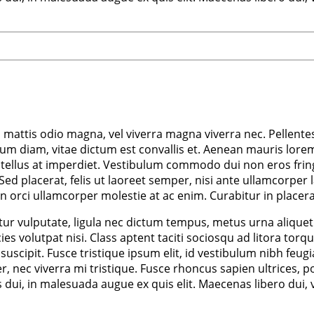
m mattis odio magna, vel viverra magna viverra nec. Pellente
m diam, vitae dictum est convallis et. Aenean mauris lorem
tellus at imperdiet. Vestibulum commodo dui non eros fringil
d. Sed placerat, felis ut laoreet semper, nisi ante ullamcorper 
non orci ullamcorper molestie at ac enim. Curabitur in placera
r vulputate, ligula nec dictum tempus, metus urna aliquet ni
ricies volutpat nisi. Class aptent taciti sociosqu ad litora 
scipit. Fusce tristique ipsum elit, id vestibulum nibh feugi
nec viverra mi tristique. Fusce rhoncus sapien ultrices, por
us dui, in malesuada augue ex quis elit. Maecenas libero dui,