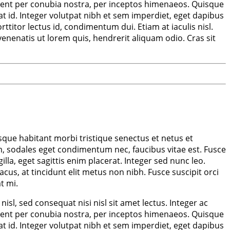
torquent per conubia nostra, per inceptos himenaeos. Quisque
at id. Integer volutpat nibh et sem imperdiet, eget dapibus
ttitor lectus id, condimentum dui. Etiam at iaculis nisl.
 venenatis ut lorem quis, hendrerit aliquam odio. Cras sit
sque habitant morbi tristique senectus et netus et
, sodales eget condimentum nec, faucibus vitae est. Fusce
la, eget sagittis enim placerat. Integer sed nunc leo.
lacus, at tincidunt elit metus non nibh. Fusce suscipit orci
t mi.
sl, sed consequat nisi nisl sit amet lectus. Integer ac
torquent per conubia nostra, per inceptos himenaeos. Quisque
at id. Integer volutpat nibh et sem imperdiet, eget dapibus