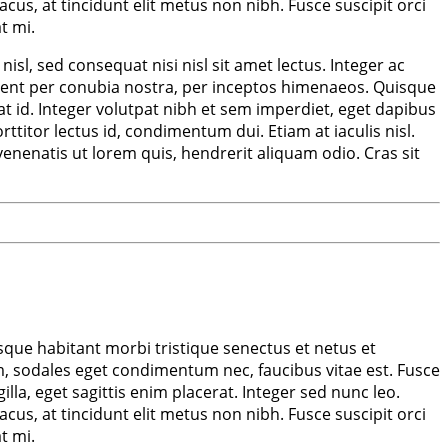
lacus, at tincidunt elit metus non nibh. Fusce suscipit orci
t mi.
sl, sed consequat nisi nisl sit amet lectus. Integer ac
torquent per conubia nostra, per inceptos himenaeos. Quisque
at id. Integer volutpat nibh et sem imperdiet, eget dapibus
ttitor lectus id, condimentum dui. Etiam at iaculis nisl.
 venenatis ut lorem quis, hendrerit aliquam odio. Cras sit
sque habitant morbi tristique senectus et netus et
, sodales eget condimentum nec, faucibus vitae est. Fusce
la, eget sagittis enim placerat. Integer sed nunc leo.
lacus, at tincidunt elit metus non nibh. Fusce suscipit orci
t mi.