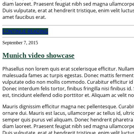
diam laoreet. Praesent feugiat nibh sed magna ullamcorper, 
Duis vulputate, erat at hendrerit tristique, enim velit luct
amet faucibus erat.
CONTINUE READING
September 7, 2015
Munich video showcase
Phasellus non lorem quis erat scelerisque efficitur. Nulla
malesuada fames ac turpis egestas. Donec mattis fermentu
vulputate odio non mollis commodo. Curabitur efficitur id 
Donec interdum felis tortor, finibus fringilla nisi finibus i
est, tincidunt eleifend odio porttitor et. Aliquam ac velit 
Mauris dignissim efficitur magna nec pellentesque. Curabitu
ornare dui. Mauris est lacus, ullamcorper ac tellus id, ult
semper quis purus vel aliquam. Donec hendrerit pharetra su
diam laoreet. Praesent feugiat nibh sed magna ullamcorper, 
Duis vulputate, erat at hendrerit tristique, enim velit luct