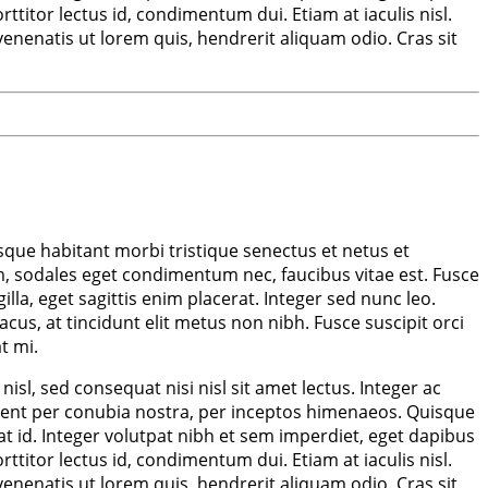
ttitor lectus id, condimentum dui. Etiam at iaculis nisl.
 venenatis ut lorem quis, hendrerit aliquam odio. Cras sit
sque habitant morbi tristique senectus et netus et
, sodales eget condimentum nec, faucibus vitae est. Fusce
la, eget sagittis enim placerat. Integer sed nunc leo.
lacus, at tincidunt elit metus non nibh. Fusce suscipit orci
t mi.
sl, sed consequat nisi nisl sit amet lectus. Integer ac
torquent per conubia nostra, per inceptos himenaeos. Quisque
at id. Integer volutpat nibh et sem imperdiet, eget dapibus
ttitor lectus id, condimentum dui. Etiam at iaculis nisl.
 venenatis ut lorem quis, hendrerit aliquam odio. Cras sit