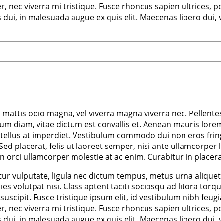
nec viverra mi tristique. Fusce rhoncus sapien ultrices, por
us dui, in malesuada augue ex quis elit. Maecenas libero dui,
m mattis odio magna, vel viverra magna viverra nec. Pellente
m diam, vitae dictum est convallis et. Aenean mauris lorem
tellus at imperdiet. Vestibulum commodo dui non eros fringil
d. Sed placerat, felis ut laoreet semper, nisi ante ullamcorper 
non orci ullamcorper molestie at ac enim. Curabitur in placera
r vulputate, ligula nec dictum tempus, metus urna aliquet ni
ricies volutpat nisi. Class aptent taciti sociosqu ad litora 
scipit. Fusce tristique ipsum elit, id vestibulum nibh feugi
nec viverra mi tristique. Fusce rhoncus sapien ultrices, por
us dui, in malesuada augue ex quis elit. Maecenas libero dui,