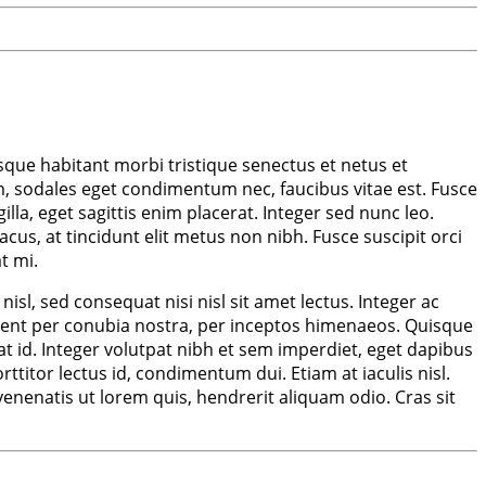
sque habitant morbi tristique senectus et netus et
, sodales eget condimentum nec, faucibus vitae est. Fusce
la, eget sagittis enim placerat. Integer sed nunc leo.
lacus, at tincidunt elit metus non nibh. Fusce suscipit orci
t mi.
sl, sed consequat nisi nisl sit amet lectus. Integer ac
torquent per conubia nostra, per inceptos himenaeos. Quisque
at id. Integer volutpat nibh et sem imperdiet, eget dapibus
ttitor lectus id, condimentum dui. Etiam at iaculis nisl.
 venenatis ut lorem quis, hendrerit aliquam odio. Cras sit