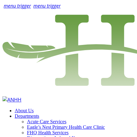
menu trigger
menu trigger
About Us
Departments
Acute Care Services
Eagle’s Nest Primary Health Care Clinic
FHQ Health Services