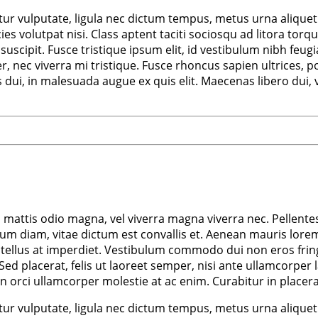
r vulputate, ligula nec dictum tempus, metus urna aliquet ni
ricies volutpat nisi. Class aptent taciti sociosqu ad litora 
scipit. Fusce tristique ipsum elit, id vestibulum nibh feugi
nec viverra mi tristique. Fusce rhoncus sapien ultrices, por
us dui, in malesuada augue ex quis elit. Maecenas libero dui,
m mattis odio magna, vel viverra magna viverra nec. Pellente
m diam, vitae dictum est convallis et. Aenean mauris lorem
tellus at imperdiet. Vestibulum commodo dui non eros fringil
d. Sed placerat, felis ut laoreet semper, nisi ante ullamcorper 
non orci ullamcorper molestie at ac enim. Curabitur in placera
r vulputate, ligula nec dictum tempus, metus urna aliquet ni