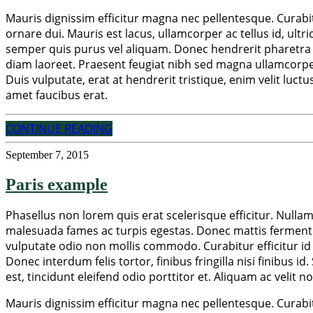
Mauris dignissim efficitur magna nec pellentesque. Curabitu
ornare dui. Mauris est lacus, ullamcorper ac tellus id, ult
semper quis purus vel aliquam. Donec hendrerit pharetra su
diam laoreet. Praesent feugiat nibh sed magna ullamcorper, 
Duis vulputate, erat at hendrerit tristique, enim velit luct
amet faucibus erat.
CONTINUE READING
September 7, 2015
Paris example
Phasellus non lorem quis erat scelerisque efficitur. Nulla
malesuada fames ac turpis egestas. Donec mattis fermentu
vulputate odio non mollis commodo. Curabitur efficitur id 
Donec interdum felis tortor, finibus fringilla nisi finibus i
est, tincidunt eleifend odio porttitor et. Aliquam ac velit 
Mauris dignissim efficitur magna nec pellentesque. Curabitu