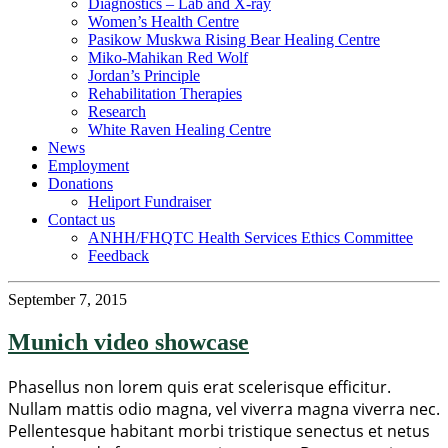
Diagnostics – Lab and X-ray
Women’s Health Centre
Pasikow Muskwa Rising Bear Healing Centre
Miko-Mahikan Red Wolf
Jordan’s Principle
Rehabilitation Therapies
Research
White Raven Healing Centre
News
Employment
Donations
Heliport Fundraiser
Contact us
ANHH/FHQTC Health Services Ethics Committee
Feedback
September 7, 2015
Munich video showcase
Phasellus non lorem quis erat scelerisque efficitur.
Nullam mattis odio magna, vel viverra magna viverra nec.
Pellentesque habitant morbi tristique senectus et netus