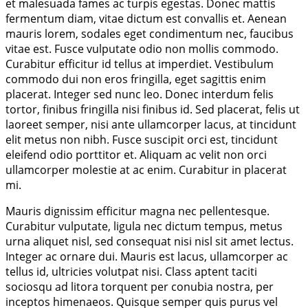
et malesuada fames ac turpis egestas. Donec mattis
fermentum diam, vitae dictum est convallis et. Aenean
mauris lorem, sodales eget condimentum nec, faucibus
vitae est. Fusce vulputate odio non mollis commodo.
Curabitur efficitur id tellus at imperdiet. Vestibulum
commodo dui non eros fringilla, eget sagittis enim
placerat. Integer sed nunc leo. Donec interdum felis
tortor, finibus fringilla nisi finibus id. Sed placerat, felis ut
laoreet semper, nisi ante ullamcorper lacus, at tincidunt
elit metus non nibh. Fusce suscipit orci est, tincidunt
eleifend odio porttitor et. Aliquam ac velit non orci
ullamcorper molestie at ac enim. Curabitur in placerat
mi.
Mauris dignissim efficitur magna nec pellentesque.
Curabitur vulputate, ligula nec dictum tempus, metus
urna aliquet nisl, sed consequat nisi nisl sit amet lectus.
Integer ac ornare dui. Mauris est lacus, ullamcorper ac
tellus id, ultricies volutpat nisi. Class aptent taciti
sociosqu ad litora torquent per conubia nostra, per
inceptos himenaeos. Quisque semper quis purus vel