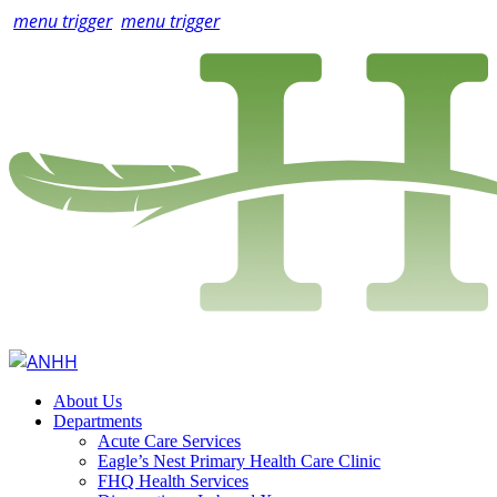
menu trigger
menu trigger
About Us
Departments
Acute Care Services
Eagle’s Nest Primary Health Care Clinic
FHQ Health Services